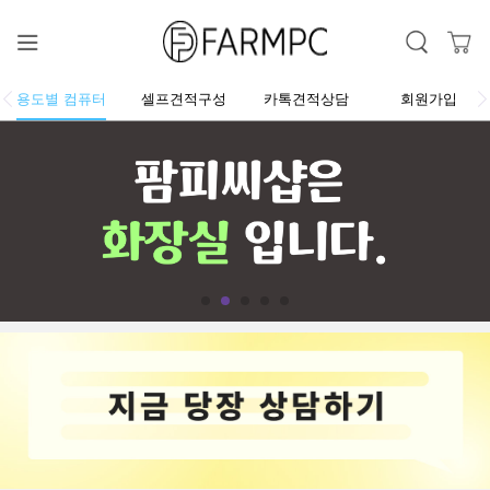
용도별 컴퓨터
셀프견적구성
카톡견적상담
회원가입