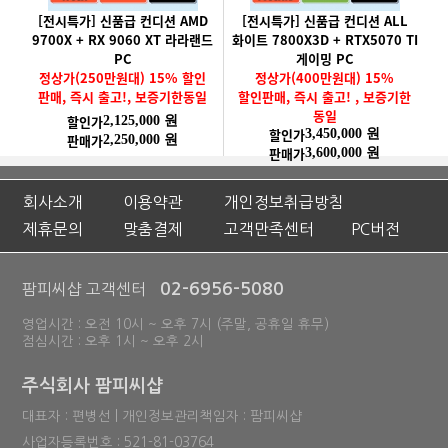
[전시특가] 신품급 컨디션 AMD
[전시특가] 신품급 컨디션 ALL
9700X + RX 9060 XT 라라랜드
화이트 7800X3D + RTX5070 TI
PC
게이밍 PC
정상가(250만원대) 15% 할인
정상가(400만원대) 15%
판매, 즉시 출고!, 보증기한동일
할인판매, 즉시 출고! , 보증기한
동일
할인가
2,125,000 원
할인가
3,450,000 원
판매가
2,250,000 원
판매가
3,600,000 원
회사소개
이용약관
개인정보취급방침
제휴문의
맞춤결제
고객만족센터
PC버전
02-6956-5080
팜피씨샵 고객센터
영업시간 : 오전 10시 ~ 오후 7시 (주말, 공휴일 휴무)
점심시간 : 오후 1시 ~ 오후 2시
주식회사 팜피씨샵
대표자 : 편병선 | 개인정보관리책임자 : 팜피씨샵
사업자등록번호 : 521-81-03764