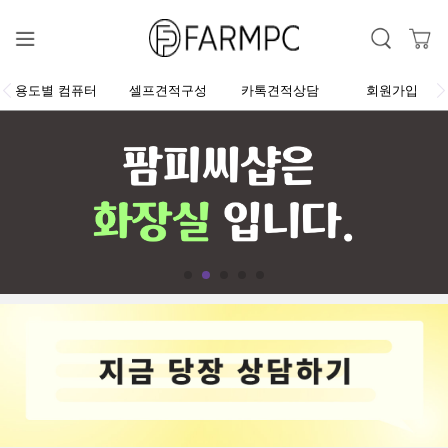
용도별 컴퓨터
셀프견적구성
카톡견적상담
회원가입