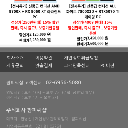
[전시특가] 신품급 컨디션 AMD
[전시특가] 신품급 컨디션 ALL
9700X + RX 9060 XT 라라랜드
화이트 7800X3D + RTX5070 TI
PC
게이밍 PC
정상가(250만원대) 15% 할인
정상가(400만원대) 15%
판매, 즉시 출고!, 보증기한동일
할인판매, 즉시 출고! , 보증기한
동일
할인가
2,125,000 원
할인가
3,450,000 원
판매가
2,250,000 원
판매가
3,600,000 원
회사소개
이용약관
개인정보취급방침
제휴문의
맞춤결제
고객만족센터
PC버전
02-6956-5080
팜피씨샵 고객센터
영업시간 : 오전 10시 ~ 오후 7시 (주말, 공휴일 휴무)
점심시간 : 오후 1시 ~ 오후 2시
주식회사 팜피씨샵
대표자 : 편병선 | 개인정보관리책임자 : 팜피씨샵
사업자등록번호 : 521-81-03764