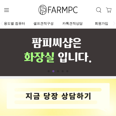
용도별 컴퓨터
셀프견적구성
카톡견적상담
회원가입