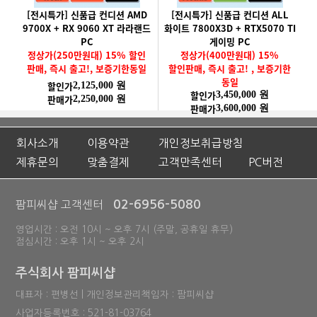
[전시특가] 신품급 컨디션 AMD
[전시특가] 신품급 컨디션 ALL
9700X + RX 9060 XT 라라랜드
화이트 7800X3D + RTX5070 TI
PC
게이밍 PC
정상가(250만원대) 15% 할인
정상가(400만원대) 15%
판매, 즉시 출고!, 보증기한동일
할인판매, 즉시 출고! , 보증기한
동일
할인가
2,125,000 원
할인가
3,450,000 원
판매가
2,250,000 원
판매가
3,600,000 원
회사소개
이용약관
개인정보취급방침
제휴문의
맞춤결제
고객만족센터
PC버전
02-6956-5080
팜피씨샵 고객센터
영업시간 : 오전 10시 ~ 오후 7시 (주말, 공휴일 휴무)
점심시간 : 오후 1시 ~ 오후 2시
주식회사 팜피씨샵
대표자 : 편병선 | 개인정보관리책임자 : 팜피씨샵
사업자등록번호 : 521-81-03764