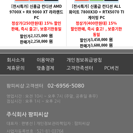
[전시특가] 신품급 컨디션 AMD
[전시특가] 신품급 컨디션 ALL
9700X + RX 9060 XT 라라랜드
화이트 7800X3D + RTX5070 TI
PC
게이밍 PC
정상가(250만원대) 15% 할인
정상가(400만원대) 15%
판매, 즉시 출고!, 보증기한동일
할인판매, 즉시 출고! , 보증기한
동일
할인가
2,125,000 원
할인가
3,450,000 원
판매가
2,250,000 원
판매가
3,600,000 원
회사소개
이용약관
개인정보취급방침
제휴문의
맞춤결제
고객만족센터
PC버전
02-6956-5080
팜피씨샵 고객센터
영업시간 : 오전 10시 ~ 오후 7시 (주말, 공휴일 휴무)
점심시간 : 오후 1시 ~ 오후 2시
주식회사 팜피씨샵
대표자 : 편병선 | 개인정보관리책임자 : 팜피씨샵
사업자등록번호 : 521-81-03764