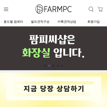
용도별 컴퓨터
셀프견적구성
카톡견적상담
회원가입