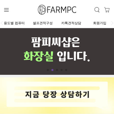
용도별 컴퓨터
셀프견적구성
카톡견적상담
회원가입