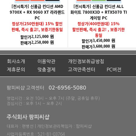
[전시특가] 신품급 컨디션 AMD
[전시특가] 신품급 컨디션 ALL
9700X + RX 9060 XT 라라랜드
화이트 7800X3D + RTX5070 TI
PC
게이밍 PC
정상가(250만원대) 15% 할인
정상가(400만원대) 15%
판매, 즉시 출고!, 보증기한동일
할인판매, 즉시 출고! , 보증기한
동일
할인가
2,125,000 원
할인가
3,450,000 원
판매가
2,250,000 원
판매가
3,600,000 원
회사소개
이용약관
개인정보취급방침
제휴문의
맞춤결제
고객만족센터
PC버전
02-6956-5080
팜피씨샵 고객센터
영업시간 : 오전 10시 ~ 오후 7시 (주말, 공휴일 휴무)
점심시간 : 오후 1시 ~ 오후 2시
주식회사 팜피씨샵
대표자 : 편병선 | 개인정보관리책임자 : 팜피씨샵
사업자등록번호 : 521-81-03764