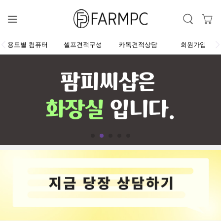
용도별 컴퓨터
셀프견적구성
카톡견적상담
회원가입