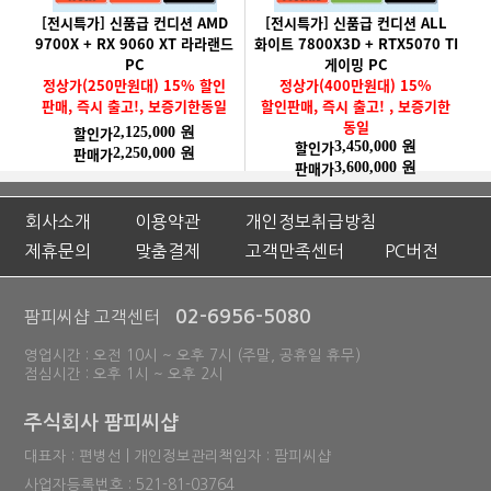
[전시특가] 신품급 컨디션 AMD
[전시특가] 신품급 컨디션 ALL
9700X + RX 9060 XT 라라랜드
화이트 7800X3D + RTX5070 TI
PC
게이밍 PC
정상가(250만원대) 15% 할인
정상가(400만원대) 15%
판매, 즉시 출고!, 보증기한동일
할인판매, 즉시 출고! , 보증기한
동일
할인가
2,125,000 원
할인가
3,450,000 원
판매가
2,250,000 원
판매가
3,600,000 원
회사소개
이용약관
개인정보취급방침
제휴문의
맞춤결제
고객만족센터
PC버전
02-6956-5080
팜피씨샵 고객센터
영업시간 : 오전 10시 ~ 오후 7시 (주말, 공휴일 휴무)
점심시간 : 오후 1시 ~ 오후 2시
주식회사 팜피씨샵
대표자 : 편병선 | 개인정보관리책임자 : 팜피씨샵
사업자등록번호 : 521-81-03764