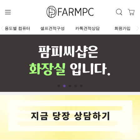
용도별 컴퓨터
셀프견적구성
카톡견적상담
회원가입