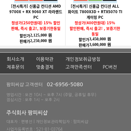
[전시특가] 신품급 컨디션 AMD
[전시특가] 신품급 컨디션 ALL
9700X + RX 9060 XT 라라랜드
화이트 7800X3D + RTX5070 TI
PC
게이밍 PC
정상가(250만원대) 15% 할인
정상가(400만원대) 15%
판매, 즉시 출고!, 보증기한동일
할인판매, 즉시 출고! , 보증기한
동일
할인가
2,125,000 원
할인가
3,450,000 원
판매가
2,250,000 원
판매가
3,600,000 원
회사소개
이용약관
개인정보취급방침
제휴문의
맞춤결제
고객만족센터
PC버전
02-6956-5080
팜피씨샵 고객센터
영업시간 : 오전 10시 ~ 오후 7시 (주말, 공휴일 휴무)
점심시간 : 오후 1시 ~ 오후 2시
주식회사 팜피씨샵
대표자 : 편병선 | 개인정보관리책임자 : 팜피씨샵
사업자등록번호 : 521-81-03764