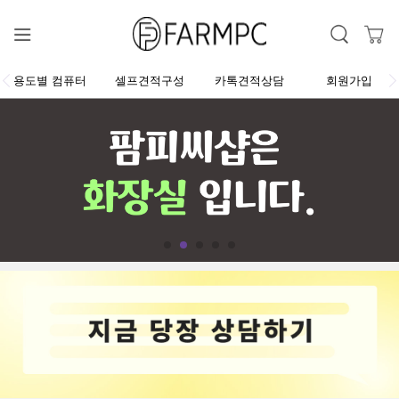
용도별 컴퓨터
셀프견적구성
카톡견적상담
회원가입