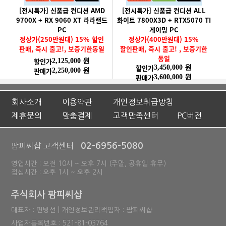
[전시특가] 신품급 컨디션 AMD
[전시특가] 신품급 컨디션 ALL
9700X + RX 9060 XT 라라랜드
화이트 7800X3D + RTX5070 TI
PC
게이밍 PC
정상가(250만원대) 15% 할인
정상가(400만원대) 15%
판매, 즉시 출고!, 보증기한동일
할인판매, 즉시 출고! , 보증기한
동일
할인가
2,125,000 원
할인가
3,450,000 원
판매가
2,250,000 원
판매가
3,600,000 원
회사소개
이용약관
개인정보취급방침
제휴문의
맞춤결제
고객만족센터
PC버전
02-6956-5080
팜피씨샵 고객센터
영업시간 : 오전 10시 ~ 오후 7시 (주말, 공휴일 휴무)
점심시간 : 오후 1시 ~ 오후 2시
주식회사 팜피씨샵
대표자 : 편병선 | 개인정보관리책임자 : 팜피씨샵
사업자등록번호 : 521-81-03764