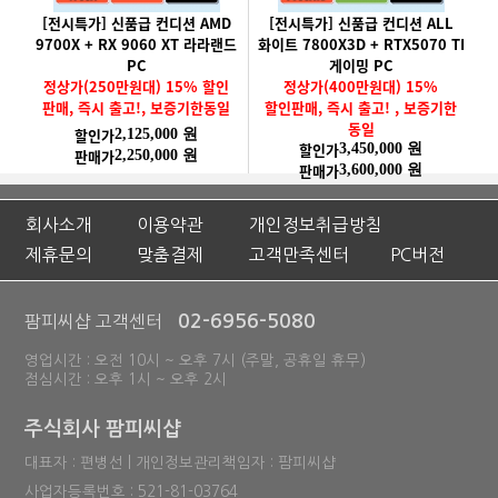
[전시특가] 신품급 컨디션 AMD
[전시특가] 신품급 컨디션 ALL
9700X + RX 9060 XT 라라랜드
화이트 7800X3D + RTX5070 TI
PC
게이밍 PC
정상가(250만원대) 15% 할인
정상가(400만원대) 15%
판매, 즉시 출고!, 보증기한동일
할인판매, 즉시 출고! , 보증기한
동일
할인가
2,125,000 원
할인가
3,450,000 원
판매가
2,250,000 원
판매가
3,600,000 원
회사소개
이용약관
개인정보취급방침
제휴문의
맞춤결제
고객만족센터
PC버전
02-6956-5080
팜피씨샵 고객센터
영업시간 : 오전 10시 ~ 오후 7시 (주말, 공휴일 휴무)
점심시간 : 오후 1시 ~ 오후 2시
주식회사 팜피씨샵
대표자 : 편병선 | 개인정보관리책임자 : 팜피씨샵
사업자등록번호 : 521-81-03764