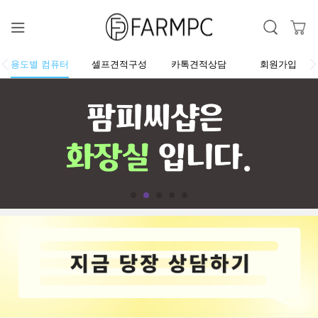
용도별 컴퓨터
셀프견적구성
카톡견적상담
회원가입