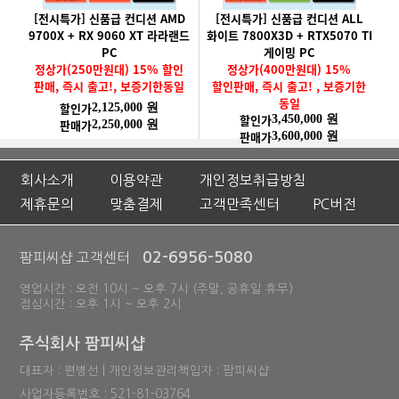
[전시특가] 신품급 컨디션 AMD
[전시특가] 신품급 컨디션 ALL
9700X + RX 9060 XT 라라랜드
화이트 7800X3D + RTX5070 TI
PC
게이밍 PC
정상가(250만원대) 15% 할인
정상가(400만원대) 15%
판매, 즉시 출고!, 보증기한동일
할인판매, 즉시 출고! , 보증기한
동일
할인가
2,125,000 원
할인가
3,450,000 원
판매가
2,250,000 원
판매가
3,600,000 원
회사소개
이용약관
개인정보취급방침
제휴문의
맞춤결제
고객만족센터
PC버전
02-6956-5080
팜피씨샵 고객센터
영업시간 : 오전 10시 ~ 오후 7시 (주말, 공휴일 휴무)
점심시간 : 오후 1시 ~ 오후 2시
주식회사 팜피씨샵
대표자 : 편병선 | 개인정보관리책임자 : 팜피씨샵
사업자등록번호 : 521-81-03764