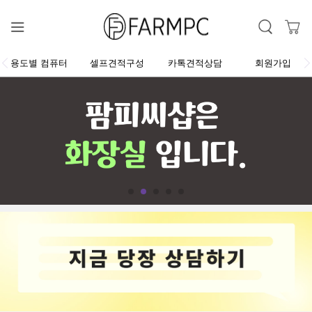
용도별 컴퓨터
셀프견적구성
카톡견적상담
회원가입