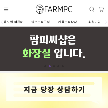
용도별 컴퓨터
셀프견적구성
카톡견적상담
회원가입