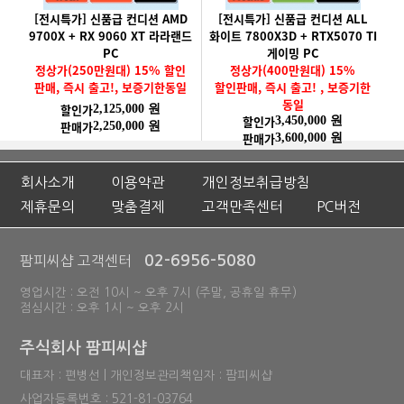
[전시특가] 신품급 컨디션 AMD
[전시특가] 신품급 컨디션 ALL
9700X + RX 9060 XT 라라랜드
화이트 7800X3D + RTX5070 TI
PC
게이밍 PC
정상가(250만원대) 15% 할인
정상가(400만원대) 15%
판매, 즉시 출고!, 보증기한동일
할인판매, 즉시 출고! , 보증기한
동일
할인가
2,125,000 원
할인가
3,450,000 원
판매가
2,250,000 원
판매가
3,600,000 원
회사소개
이용약관
개인정보취급방침
제휴문의
맞춤결제
고객만족센터
PC버전
02-6956-5080
팜피씨샵 고객센터
영업시간 : 오전 10시 ~ 오후 7시 (주말, 공휴일 휴무)
점심시간 : 오후 1시 ~ 오후 2시
주식회사 팜피씨샵
대표자 : 편병선 | 개인정보관리책임자 : 팜피씨샵
사업자등록번호 : 521-81-03764