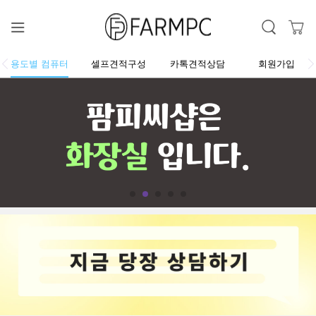
용도별 컴퓨터
셀프견적구성
카톡견적상담
회원가입