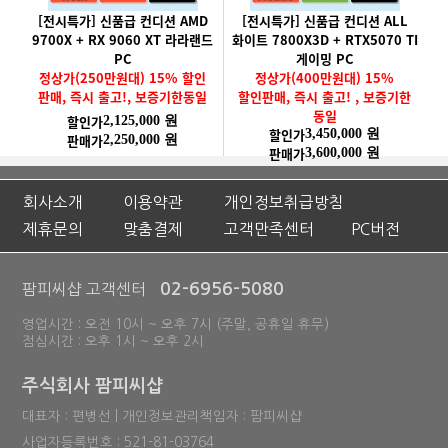
[전시특가] 신품급 컨디션 AMD
[전시특가] 신품급 컨디션 ALL
9700X + RX 9060 XT 라라랜드
화이트 7800X3D + RTX5070 TI
PC
게이밍 PC
정상가(250만원대) 15% 할인
정상가(400만원대) 15%
판매, 즉시 출고!, 보증기한동일
할인판매, 즉시 출고! , 보증기한
동일
할인가
2,125,000 원
할인가
3,450,000 원
판매가
2,250,000 원
판매가
3,600,000 원
회사소개
이용약관
개인정보취급방침
제휴문의
맞춤결제
고객만족센터
PC버전
02-6956-5080
팜피씨샵 고객센터
영업시간 : 오전 10시 ~ 오후 7시 (주말, 공휴일 휴무)
점심시간 : 오후 1시 ~ 오후 2시
주식회사 팜피씨샵
대표자 : 편병선 | 개인정보관리책임자 : 팜피씨샵
사업자등록번호 : 521-81-03764