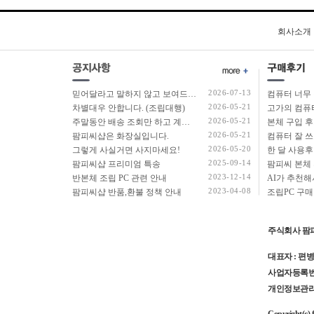
회사소개
2026-07-13
믿어달라고 말하지 않고 보여드리겠습니다.
2026-05-21
차별대우 안합니다. (조립대행)
고가의 컴퓨
2026-05-21
주말동안 배송 조회만 하고 계십니까?
본체 구입 
2026-05-21
팜피씨샵은 화장실입니다.
컴퓨터 잘 쓰
2026-05-20
그렇게 사실거면 사지마세요!
한 달 사용후
2025-09-14
팜피씨샵 프리미엄 특송
팜피씨 본체 
2023-12-14
반본체 조립 PC 관련 안내
AI가 추천
2023-04-08
팜피씨샵 반품,환불 정책 안내
조립PC 구매
주식회사 팜
대표자 : 편병
사업자등록번호 
개인정보관리책임