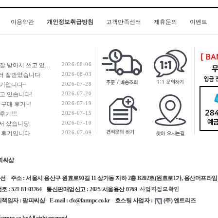
이용약관
개인정보취급방침
고객만족센터
제휴문의
이벤트
2026-08-06
컴퓨터 너무 잘 받아서 쓰고 있습니다!!
2026-08-03
터 잘받았습니다
2026-07-28
후기입니다~
2026-07-20
고 있습니다!
2026-07-19
 구매 후기~!
2026-07-15
후기!!!
2026-07-10
해서 샀습니당
2026-07-09
 후기입니다.
피씨샵
선 주소 : 서울시 용산구 원효로90길 11 상가동 지하 2층 B202호(원효로1가, 용산더프라임) TEL :
: 521-81-03764 통신판매업신고 : 2025-서울용산-0769
자 : 팜피씨샵 E-mail : cfo@farmpc.co.kr 호스팅 사업자 :
(주) 엔트리즈